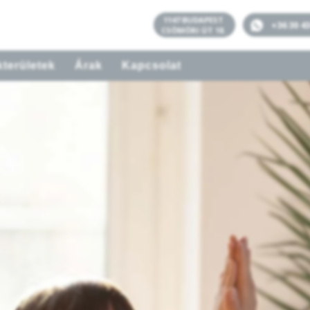
1147 BUDAPEST
+36 30 4
CSÖMÖRI ÚT 18.
területek
Árak
Kapcsolat