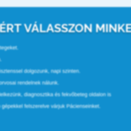
ÉRT VÁLASSZON MINK
tegeket.
.
sztenssel dolgozunk, napi szinten.
korvosai rendelnek nálunk.
elkezünk, diagnosztika és fekvőbeteg oldalon is
gépekkel felszerelve várjuk Pácienseinket.