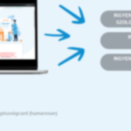
INGYE
SZOL
INGYE
gészségcard (hamarosan)