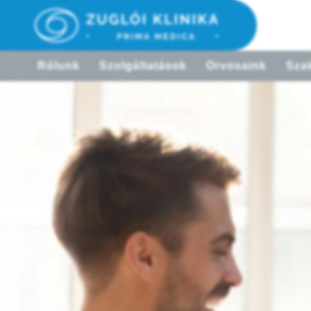
Rólunk
Szolgáltatások
Orvosaink
Szak