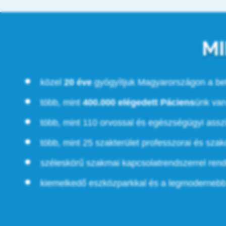
MI
közel
20 éve
gyógyítjuk Magyarországon a be
több, mint
400.000 elégedett Páciens
ünk van
több, mint 110 orvossal és egészségügyi asszi
több, mint 25 szakterület professzorai és sza
széleskörű szakmai kapcsolatrendszerrel rend
kiemelkedő eszközparkkal és a legmodernebb 