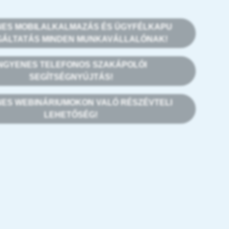
NES MOBILALKALMAZÁS ÉS ÜGYFÉLKAPU
GÁLTATÁS MINDEN MUNKAVÁLLALÓNAK!
INGYENES TELEFONOS SZAKÁPOLÓI
SEGÍTSÉGNYÚJTÁS!
NES WEBINÁRIUMOKON VALÓ RÉSZÉVTELI
LEHETŐSÉG!