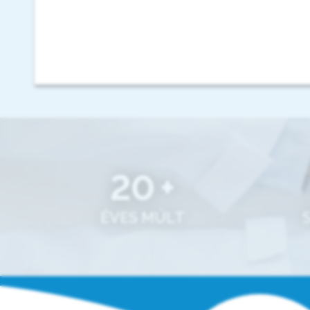
20
+
ÉVES MÚLT