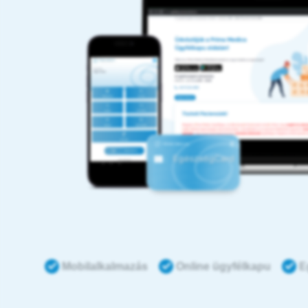
Mobilalkalmazás
Online ügyfélkapu
E