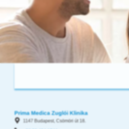
Prima Medica Zuglói Klinika
1147 Budapest, Csömöri út 18.