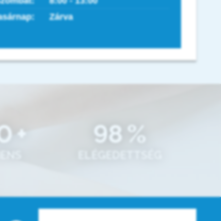
zombat:
8:00 - 13:00
asárnap:
Zárva
0
+
98
%
IENS
ELÉGEDETTSÉG