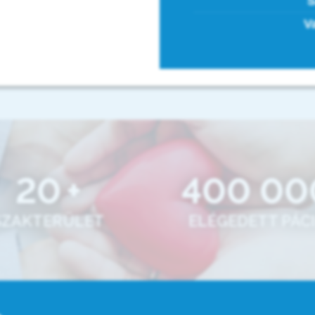
S
V
20
+
400 00
SZAKTERÜLET
ELÉGEDETT PÁC