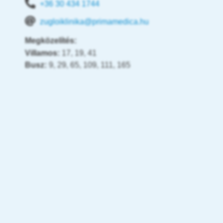
+36 30 434 1744
zugloiklinika@primamedica.hu
Megközelítés:
Villamos:
17, 19, 41
Busz:
9, 29, 65, 109, 111, 165