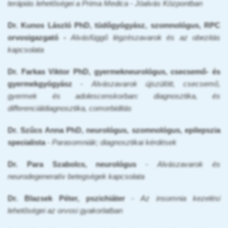
terápiás lehetőségei a Prima Medica - Jóalvás Központban
Dr. Kunos László PhD, tüdőgyógyász, szomnológus, RPC
orvosigazgató -
Alvásfüggő légzészavarok és az obezitás
kapcsolata
Dr. Farkas Viktor PhD, gyermekneurológus, csecsemő- és
gyermekgyógyász
-
Alvászavarok újszülött, csecsemő,
gyermek és adolescenskorban: diagnosztika, és
differenciáldiagnosztika, comorbiditás
Dr. Szűcs Anna PhD, neurológus, szomnológus, epilepszia
specialista
-
Parasomniák; diagnosztikai kérdések
Dr. Para Szabolcs, neurológus
-
Alvászavarok és
neurodegeneratív betegségek kapcsolata
Dr. Blazsek Péter, pszichiáter
-
Az insomnia kezelési
lehetőségei az orvosi gyakorlatban