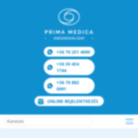
+36 70 231 4000
+36 30 434
1744
+36 70 882
0991
ONLINE BEJELENTKEZÉS