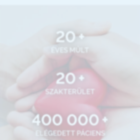
20
+
ÉVES MÚLT
20
+
SZAKTERÜLET
400 000
+
ELÉGEDETT PÁCIENS