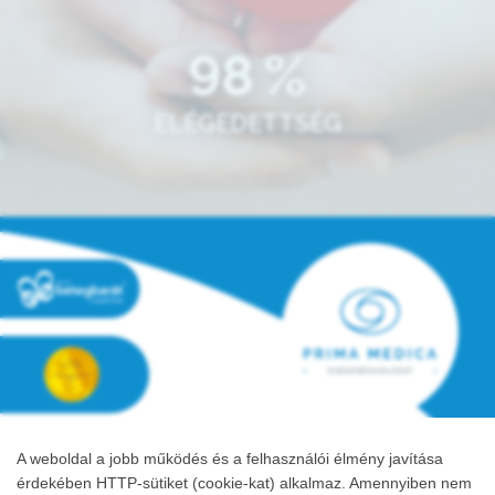
98
%
ELÉGEDETTSÉG
ÁSZF
A weboldal a jobb működés és a felhasználói élmény javítása
Adatkezelési tájékoztató
érdekében HTTP-sütiket (cookie-kat) alkalmaz. Amennyiben nem