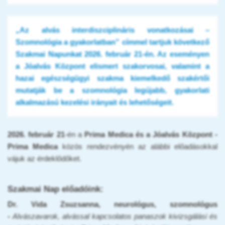
„
Az alvás interdiszciplináris vonatkozásai –
Szomnológia a gyakorlatban
” címmel tartjuk következő
Szakmai Napunkat 2026. február 21-én. Az eseményen
a Jóalvás Központ elismert szakorvosai, valamint a
hazai egészségügyi szakma kiemelkedő szakértői
mutatják be a szomnológia legújabb, gyakorlati
alkalmazású kezelési irányait és lehetőségeit.
2026. február 21
-én a
Prima Medica és a Jóalvás Központ -
Prima Medica
közös rendezvényén az alábbi előadásokkal
vájuk az érdeklődőket.
Szakmai Nap előadóink:
Dr. Vida Zsuzsanna, neurológus, szomnológus
-
Alvászavarok, alvással kapcsolatos panaszok kivizsgálási és