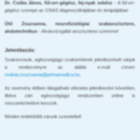
Dr. Csóka János, fül-orr-gégész, fej-nyak sebész
-
A fül-orr-
gégész szerepe az OSAS diagnosztikájában és terápiájában
Ütő Zsuzsanna, neurofiziológiai szakasszisztens,
alvástechnikus
- Alvásvizsgálat asszisztensi szemmel
Jelentkezés:
Szakorvosok, egészségügyi szakemberek jelentkezését várjuk
a rendezvényre az alábbi e-mail címen:
molnar.zsuzsanna@primamedica.hu
.
Az esemény élőben látogatható előzetes jelentkezést követően,
illetve zárt egészségügyi rendszerben online is
visszanézhetővé tesszük.
Minden érdeklődőt várunk szeretettel!