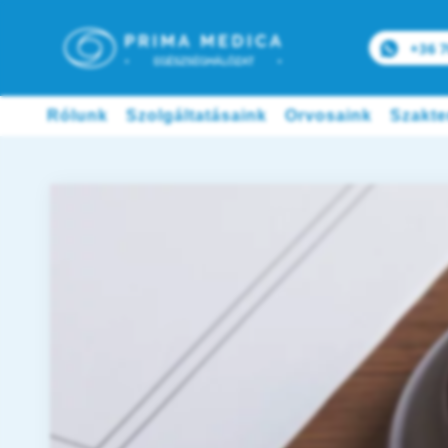
+36 7
Rólunk
Szolgáltatásaink
Orvosaink
Szakte