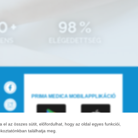
0
+
98
%
IENS
ELÉGEDETTSÉG
PRIMA MEDICA MOBILAPPLIKÁCIÓ
 az összes sütit, előfordulhat, hogy az oldal egyes funkciói,
ékoztatónkban találhatja meg.