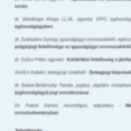
során
dr. Weidinger Kinga LL.M., ügyvéd, DPO, egészség
egészségügyben
dr. Szabados György, igazságügyi orvosszakértő, egés
polgárjogi felelőssége az igazságügyi orvosszakért
dr. Szűcs Péter, ügyvéd
-
Kártérítési felelősség a járó
Gerőcs Katalin, betegjogi szakértő
-
Betegjogi képvisel
dr. Babai-Belánszky Tamás, jogász, digitális complia
(egészségügyi) jogi vonatkozásai
Dr. Pukoli Dániel, neurológus, adjunktus
-
Me
orvostudományban
Jelentkezés: