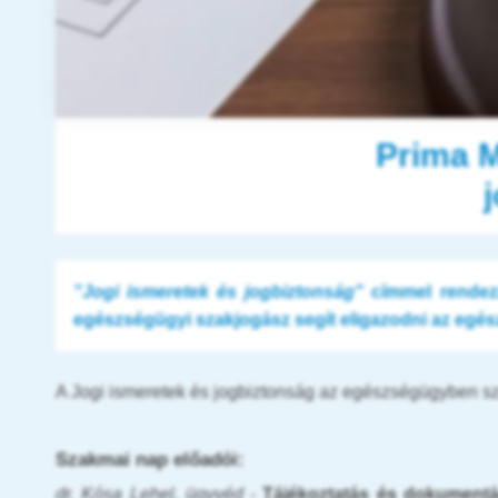
Prima M
"Jogi ismeretek és jogbiztonság"
címmel rendez
egészségügyi szakjogász segít eligazodni az egés
A Jogi ismeretek és jogbiztonság az egészségügyben sza
Szakmai nap előadói:
dr. Kósa Lehel, ügyvéd
-
Tájékoztatás és dokumentác