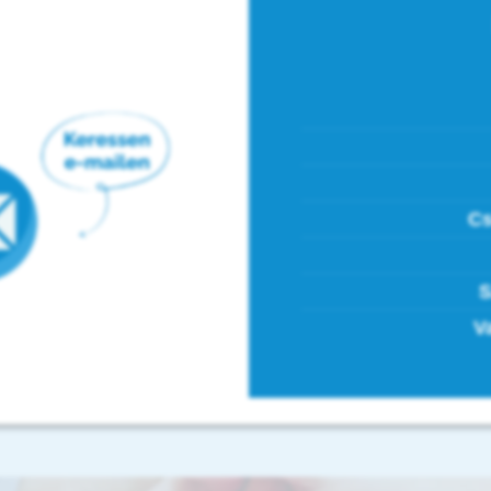
Cs
S
V