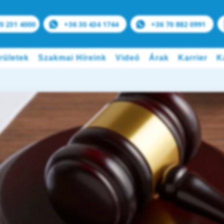
0 231 4000
+36 30 434 1744
+36 70 882 0991
rületek
Szakmai Híreink
Videó
Árak
Karrier
K