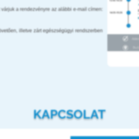
várjuk a rendezvényre az alábbi e-mail címen:
vetően, illetve zárt egészségügyi rendszerben
KAPCSOLAT