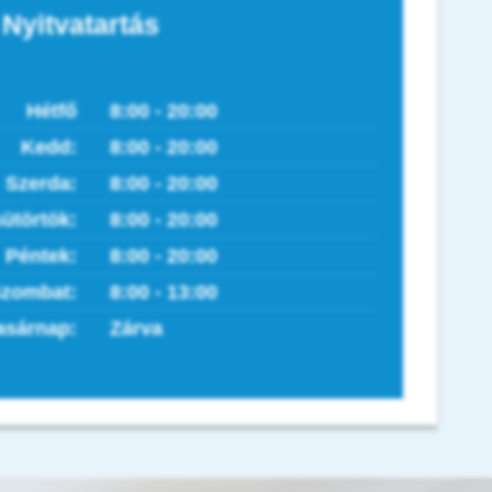
Nyitvatartás
Hétfő
8:00 - 20:00
Kedd:
8:00 - 20:00
Szerda:
8:00 - 20:00
ütörtök:
8:00 - 20:00
Péntek:
8:00 - 20:00
zombat:
8:00 - 13:00
asárnap:
Zárva