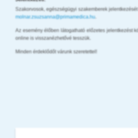
Szakorvosok, egészségügyi szakemberek jelentkezését 
molnar.zsuzsanna@primamedica.hu
.
Az esemény élőben látogatható előzetes jelentkezést kö
online is visszanézhetővé tesszük.
Minden érdeklődőt várunk szeretettel!