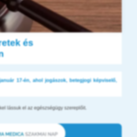
retek és
n
nuár 17-én, ahol jogászok, betegjogi képviselő,
kel lássuk el az egészségügy szereplőit.