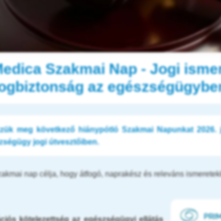
edica Szakmai Nap - Jogi isme
jogbiztonság az egészségügybe
zük meg következő hiánypótló Szakmai Napunkat 2026. ja
zségügy jogi útvesztőiben.
kmai nap célja, hogy átfogó, naprakész és releváns ismeretek
iós kötelezettség az egészségügyi ellátás