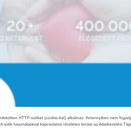
20
+
400 00
SZAKTERÜLET
ELÉGEDETT PÁC
rdekében HTTP-sütiket (cookie-kat) alkalmaz. Amennyiben nem fogadja el
 sütik használatával kapcsolatos részletes leírást az Adatkezelési Táj