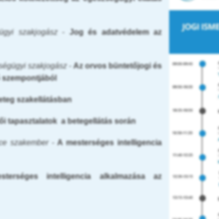
ügyi szakjogász
-
Jog és adatvédelem az
zségügyi szakjogász
-
Az orvos büntetőjogi és
ő szempontjából
beteg szakellátásban
ői tapasztalatok a betegellátás során
nce szakember
-
A mesterséges intelligencia
sterséges intelligencia alkalmazása az