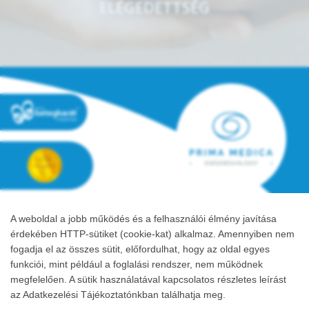
ELÉGEDETTSÉG
ÁSZF
A weboldal a jobb működés és a felhasználói élmény javítása
Adatkezelési tájékoztató
érdekében HTTP-sütiket (cookie-kat) alkalmaz. Amennyiben nem
fogadja el az összes sütit, előfordulhat, hogy az oldal egyes
Adatvédelmi tájékoztató
funkciói, mint például a foglalási rendszer, nem működnek
Karrier
megfelelően. A sütik használatával kapcsolatos részletes leírást
az Adatkezelési Tájékoztatónkban találhatja meg.