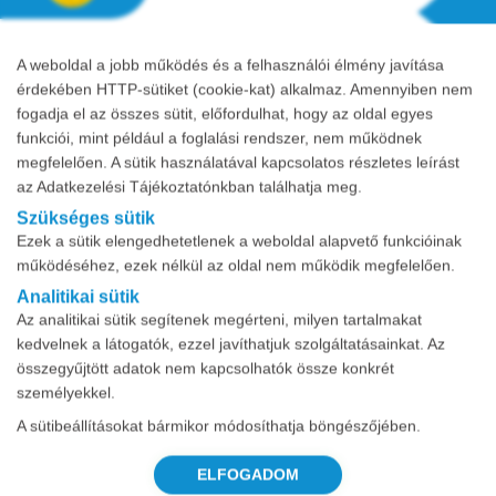
ÁSZF
A weboldal a jobb működés és a felhasználói élmény javítása
Adatkezelési tájékoztató
érdekében HTTP-sütiket (cookie-kat) alkalmaz. Amennyiben nem
fogadja el az összes sütit, előfordulhat, hogy az oldal egyes
Adatvédelmi tájékoztató
funkciói, mint például a foglalási rendszer, nem működnek
Karrier
megfelelően. A sütik használatával kapcsolatos részletes leírást
az Adatkezelési Tájékoztatónkban találhatja meg.
Szükséges sütik
Ezek a sütik elengedhetetlenek a weboldal alapvető funkcióinak
PRIMA MEDICA MOBILAPPLIKÁCIÓ
működéséhez, ezek nélkül az oldal nem működik megfelelően.
Analitikai sütik
Az analitikai sütik segítenek megérteni, milyen tartalmakat
kedvelnek a látogatók, ezzel javíthatjuk szolgáltatásainkat. Az
összegyűjtött adatok nem kapcsolhatók össze konkrét
személyekkel.
A sütibeállításokat bármikor módosíthatja böngészőjében.
Az oldalon feltüntetett árak az ÁFÁ-t tartalmazzák!
A képek a
Shutterstock.com
és a
Canva.com
licence alapján kerültek
ELFOGADOM
felhasználásra.