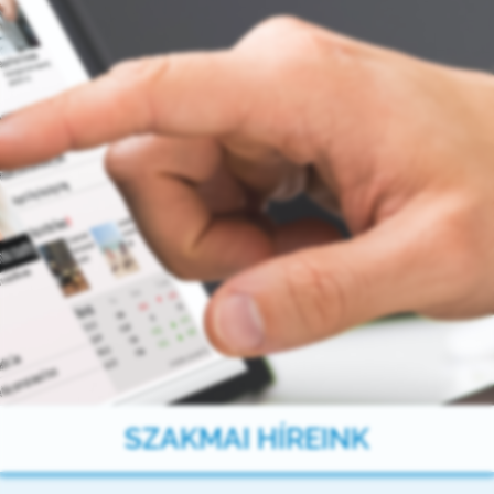
SZAKMAI HÍREINK